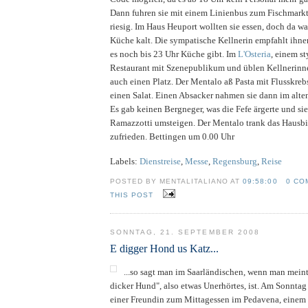
Dann fuhren sie mit einem Linienbus zum Fischmarkt
riesig. Im Haus Heuport wollten sie essen, doch da wa
Küche kalt. Die sympatische Kellnerin empfahlt ihne
es noch bis 23 Uhr Küche gibt. Im
L'Osteria
, einem st
Restaurant mit Szenepublikum und üblen Kellnerinne
auch einen Platz. Der Mentalo aß Pasta mit Flusskreb
einen Salat. Einen Absacker nahmen sie dann im alt
Es gab keinen Bergneger, was die Fefe ärgerte und si
Ramazzotti umsteigen. Der Mentalo trank das Hausbi
zufrieden. Bettingen um 0.00 Uhr
Labels:
Dienstreise
,
Messe
,
Regensburg
,
Reise
POSTED BY MENTALITALIANO AT
09:58:00
0 CO
THIS POST
SONNTAG, 21. SEPTEMBER 2008
E digger Hond us Katz...
...so sagt man im Saarländischen, wenn man meint
dicker Hund", also etwas Unerhörtes, ist. Am Sonntag
einer Freundin zum Mittagessen im Pedavena, einem 