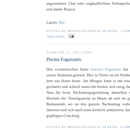
angenehmen Chat oder unglaublichem Schnapschuss
und danke Bianca.
Labels:
Bio
POSTED BY MENTALITALIANO AT
19:16:00
1 CO
THIS POST
SAMSTAG, 5. JULI 2008
Piscina Fogazzarro
Den vicentinischen Autor
Antonio Fogazzaro
hat 
seines Studiums gelesen. Hier in Trient ist ein Fre
dort war dieser heute. Am Morgen hatte er mit ein
gechattet und schnell waren die beiden sich einig, da
Nass die beste Nachmittagsgestaltung darstellen 
Mentalo die Vinschgauerin zu Hause ab und sie g
Badeanstalt, wo sie den ganzen Nachmittag verbra
lästerten und sich auch sonst köstlich amüsierten. 
gepflegtes Couching.
POSTED BY MENTALITALIANO AT
19:24:00
0 CO