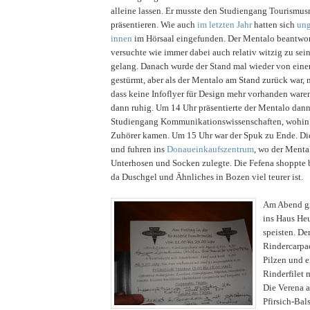
alleine lassen. Er musste den Studiengang Tourism
präsentieren. Wie auch
im letzten Jahr
hatten sich
ung
innen
im Hörsaal eingefunden. Der Mentalo beantwor
versuchte wie immer dabei auch relativ witzig zu sei
gelang. Danach wurde der Stand mal wieder von eine
gestürmt, aber als der Mentalo am Stand zurück war, mu
dass keine Infoflyer für Design mehr vorhanden ware
dann ruhig. Um 14 Uhr präsentierte der Mentalo dan
Studiengang Kommunikationswissenschaften, wohin 
Zuhörer kamen. Um 15 Uhr war der Spuk zu Ende. Di
und fuhren ins
Donaueinkaufszentrum
, wo der Menta
Unterhosen und Socken zulegte. Die Fefena shoppt
da Duschgel und Ähnliches in Bozen viel teurer ist.
Am Abend gi
ins Haus Heu
speisten. De
Rindercarpa
Pilzen und e
Rinderfilet m
Die Verena a
Pfirsich-Ba