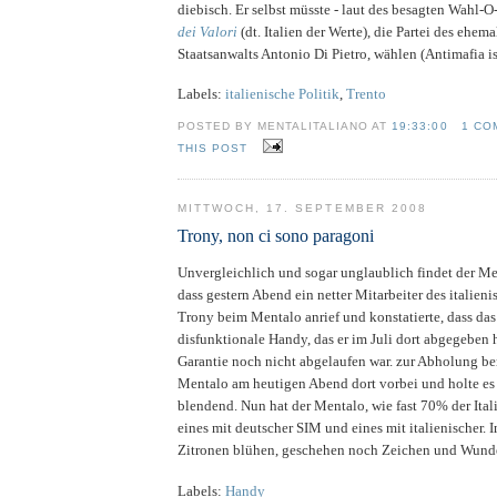
diebisch. Er selbst müsste - laut des besagten Wahl-O
dei Valori
(dt. Italien der Werte), die Partei des ehem
Staatsanwalts Antonio Di Pietro, wählen (Antimafia ist
Labels:
italienische Politik
,
Trento
POSTED BY MENTALITALIANO AT
19:33:00
1 CO
THIS POST
MITTWOCH, 17. SEPTEMBER 2008
Trony, non ci sono paragoni
Unvergleichlich und sogar unglaublich findet der M
dass gestern Abend ein netter Mitarbeiter des italien
Trony beim Mentalo anrief und konstatierte, dass das
disfunktionale Handy, das er im Juli dort abgegeben 
Garantie noch nicht abgelaufen war. zur Abholung ber
Mentalo am heutigen Abend dort vorbei und holte es 
blendend. Nun hat der Mentalo, wie fast 70% der Ital
eines mit deutscher SIM und eines mit italienischer. 
Zitronen blühen, geschehen noch Zeichen und Wunde
Labels:
Handy