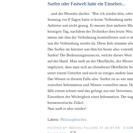
Surfen oder Fastweb hatte ein Einsehen...
... und der Mentalo dachte: "Bin ich wieder drin, ode
Sonntag vor 8 Tagen hatte er keine Verbindung mehr
Anbieter war nicht genug. Er musste dort mehrere M
heutigen Tag, nachdem der Techniker ihm letzte Woche
müsse mit ihm die Verbidnung kontrollieren und er m
war die Verbindung wieder da. Diese Info stimmte als
Das Surfen im Internet war ihm bis heute also vorenth
Surfen! Die Bedeutungsnuancen, welche dieses Wort m
auf der Hand. Man surft an der Oberfläche, des Meeres
impliziert, dass man sich an ebendieser Oberfläche be
unter einem Untiefen und noch so einiges andere laue
Das Wissen in diesem Falle also. Surfen ist so wie ma
zwischen Information und Wissen vorstellen muss. Da
fällt einem schwer und das gelingt nur mit Vorwissen
Einordnen der Wichtigkeit einer Information. Der so
hermeneutische Zirkel.
Nun surft er also wieder!
Labels:
Philosophisches
POSTED BY MENTALITALIANO AT
20:37:00
4 CO