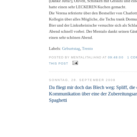
(Danke Jutta!), Oliven, Schinken mit Grissini und ei
hatte einen sehr LECKEREN Kuchen gemacht.
Die Verena referierte über den Bestseller von Charlot
Kollegin über alles Mögliche, die Tschu trank Dormu
Bier und der Linksrheinische versuchte sich als Schl
Abend schnell vorbei. Der Mentalo dankt seinen Gäs
einen sehr schönen Abend.
Labels:
Geburtstag
,
Trento
POSTED BY MENTALITALIANO AT
09:48:00
1 CO
THIS POST
SONNTAG, 28. SEPTEMBER 2008
Da fliegt mir doch das Blech weg: Spliff, die 
Kommunikation über eine der Zubereitungsa
Spaghetti