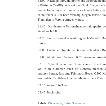
18:00: Nachdem Mountainbiker aus Neuseeland mit a
a Platinum Card!!!) noch auf den Direktflieger nach
am nächsten Tag einen Weltcup zu fahren hatten, wu
er mit einer A 300 nach venedig fliegen musste, v
Flughafen in Verona bringen würde.
21:40: Die deutsche Nationalmannschaft spielte ge
stand noch 0:0.
22:20: Endlich verspäteter Abflug nach Venedig. Der
durch.
00:08: Die für sie abgestellte Stewardess fand den Bu
01:00: Abfahrt nach Verona mit Chinesen und Ameri
02:15: Ankunft in Verona. Taxis standen bereit un
wollte die Chinesen auch für Mentalo blechen l
erfahren hatten, dass eine Fahrt nach Bozen € 300 Ko
aus und der Taxifahrer fuhr den Mentalo nach Trento.
03:15: Ankunft in Trient.
03:45: Nachtruhe!
Labels:
Dienstreise
,
Reise
,
Stavanger