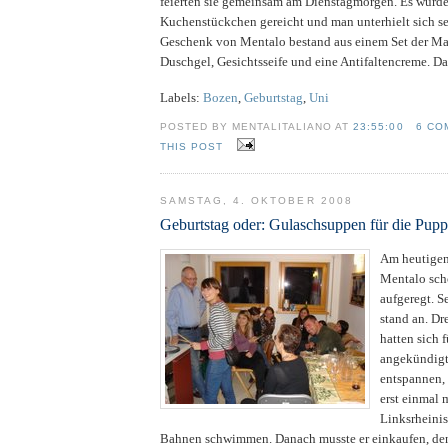
feierten sie gemeinsam am Dienstagmorgen. Es wurd
Kuchenstückchen gereicht und man unterhielt sich s
Geschenk von Mentalo bestand aus einem Set der M
Duschgel, Gesichtsseife und eine Antifaltencreme. D
Labels:
Bozen
,
Geburtstag
,
Uni
POSTED BY MENTALITALIANO AT
23:55:00
6 CO
THIS POST
SAMSTAG, 4. OKTOBER 2008
Geburtstag oder: Gulaschsuppen für die Pup
Am heutigen
Mentalo scho
aufgeregt. S
stand an. D
hatten sich 
angekündigt
entspannen,
erst einmal 
Linksrheini
Bahnen schwimmen. Danach musste er einkaufen, den