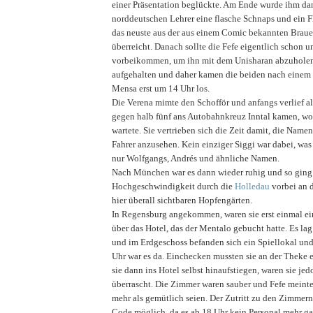
einer Präsentation beglückte. Am Ende wurde ihm dan
norddeutschen Lehrer eine flasche Schnaps und ein F
das neuste aus der aus einem Comic bekannten Braue
überreicht. Danach sollte die Fefe eigentlich schon 
vorbeikommen, um ihn mit dem Unisharan abzuholen
aufgehalten und daher kamen die beiden nach einem 
Mensa erst um 14 Uhr los.
Die Verena mimte den Schofför und anfangs verlief all
gegen halb fünf ans Autobahnkreuz Inntal kamen, wo 
wartete. Sie vertrieben sich die Zeit damit, die Name
Fahrer anzusehen. Kein einziger Siggi war dabei, was 
nur Wolfgangs, Andrés und ähnliche Namen.
Nach München war es dann wieder ruhig und so ging 
Hochgeschwindigkeit durch die
Holledau
vorbei an d
hier überall sichtbaren Hopfengärten.
In Regensburg angekommen, waren sie erst einmal e
über das Hotel, das der Mentalo gebucht hatte. Es lag
und im Erdgeschoss befanden sich ein Spiellokal und 
Uhr war es da. Einchecken mussten sie an der Theke ei
sie dann ins Hotel selbst hinaufstiegen, waren sie j
überrascht. Die Zimmer waren sauber und Fefe meinte
mehr als gemütlich seien. Der Zutritt zu den Zimmern
Code möglich, da es ab 18 Uhr kein Personal mehr ga