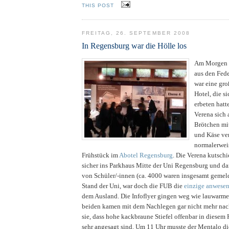
THIS POST
FREITAG, 26. SEPTEMBER 2008
In Regensburg war die Hölle los
Am Morgen m
aus den Fed
war eine gr
Hotel, die s
erbeten hatt
Verena sich
Brötchen mi
und Käse ve
normalerweis
Frühstück im
Abotel Regensburg
. Die Verena kutsch
sicher ins Parkhaus Mitte der Uni Regensburg und da
von Schüler/-innen (ca. 4000 waren insgesamt gemel
Stand der Uni, war doch die FUB die
einzige anwese
dem Ausland. Die Infoflyer gingen weg wie lauwarm
beiden kamen mit dem Nachlegen gar nicht mehr nach
sie, dass hohe kackbraune Stiefel offenbar in diesem
sehr angesagt sind. Um 11 Uhr musste der Mentalo di