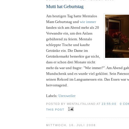
Mutti hat Geburtstag
Am heutigen Tag hatte Mentalos
Mam Geburtstag und
wie immer
fanden sich am Abend mehr als 20
Verwandte ein, um den Anlass
gebührend zu feiern. Mentalo
schleppte Tische und kaufte
Getränke ein. Die Dame im
Getränkemarkt bemerkte gar nicht,
dass er schon drei Monate nicht
mehr da war und fragte: "Wie immer?". Am Abend ga
Mundschenk und es wurde viel geklönt. Sein Patenonk
seinen Rekord im Langsamessen ein. Das Essen war 
hervorragend.
Labels:
Urexweiler
POSTED BY MENTALITALIANO AT
23:55:00
0 CO
THIS POST
MITTWOCH, 16. JULI 2008