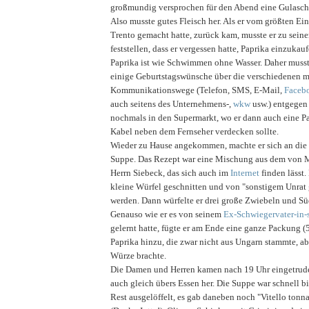
großmundig versprochen für den Abend eine Gulasch
Also musste gutes Fleisch her. Als er vom größten Eink
Trento gemacht hatte, zurück kam, musste er zu sei
feststellen, dass er vergessen hatte, Paprika einzuka
Paprika ist wie Schwimmen ohne Wasser. Daher musst
einige Geburtstagswünsche über die verschiedenen 
Kommunikationswege (Telefon, SMS, E-Mail,
Faceb
auch seitens des Unternehmens-,
wkw
usw.) entgegen
nochmals in den Supermarkt, wo er dann auch eine Pa
Kabel neben dem Fernseher verdecken sollte.
Wieder zu Hause angekommen, machte er sich an die
Suppe. Das Rezept war eine Mischung aus dem von 
Herrn Siebeck, das sich auch im
Internet
finden lässt.
kleine Würfel geschnitten und von "sonstigem Unrat 
werden. Dann würfelte er drei große Zwiebeln und Sü
Genauso wie er es von seinem
Ex-Schwiegervater-in-
gelernt hatte, fügte er am Ende eine ganze Packung (
Paprika hinzu, die zwar nicht aus Ungarn stammte, ab
Würze brachte.
Die Damen und Herren kamen nach 19 Uhr eingetrude
auch gleich übers Essen her. Die Suppe war schnell bi
Rest ausgelöffelt, es gab daneben noch "Vitello tonnat