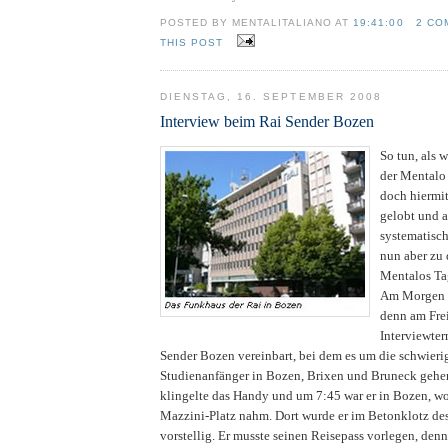
POSTED BY MENTALITALIANO AT
19:41:00
2 CO
THIS POST
DIENSTAG, 16. SEPTEMBER 2008
Interview beim Rai Sender Bozen
So tun, als 
der Mentalo 
doch hiermi
gelobt und 
systematisch
nun aber zu 
Mentalos Ta
Am Morgen m
denn am Frei
Interviewte
Sender Bozen vereinbart, bei dem es um die schwieri
Studienanfänger in Bozen, Brixen und Bruneck gehen
klingelte das Handy und um 7:45 war er in Bozen, w
Mazzini-Platz nahm. Dort wurde er im Betonklotz de
vorstellig. Er musste seinen Reisepass vorlegen, den