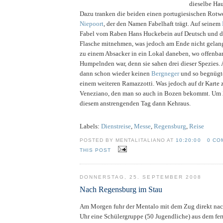
dieselbe Ha
Dazu tranken die beiden einen portugiesischen Rot
Niepoort
, der den Namen Fabelhaft trägt. Auf seinem
Fabel vom Raben Hans Huckebein auf Deutsch und di
Flasche mitnehmen, was jedoch am Ende nicht gelan
zu einem Absacker in ein Lokal daneben, wo offenbar
Humpelnden war, denn sie sahen drei dieser Spezies. 
dann schon wieder keinen
Bergneger
und so begnügte
einem weiteren Ramazzotti. Was jedoch auf dr Karte z
Veneziano, den man so auch in Bozen bekommt. Um 
diesem anstrengenden Tag dann Kehraus.
Labels:
Dienstreise
,
Messe
,
Regensburg
,
Reise
POSTED BY MENTALITALIANO AT
10:20:00
0 CO
THIS POST
DONNERSTAG, 25. SEPTEMBER 2008
Nach Regensburg im Stau
Am Morgen fuhr der Mentalo mit dem Zug direkt nac
Uhr eine Schülergruppe (50 Jugendliche) aus dem fer