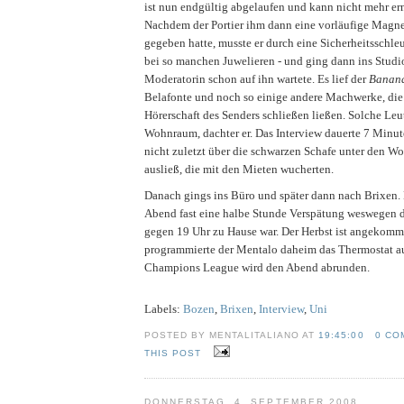
ist nun endgültig abgelaufen und kann nicht mehr er
Nachdem der Portier ihm dann eine vorläufige Magnet
gegeben hatte, musste er durch eine Sicherheitsschleu
bei so manchen Juwelieren - und ging dann ins Studi
Moderatorin schon auf ihn wartete. Es lief der
Banana
Belafonte und noch so einige andere Machwerke, die 
Hörerschaft des Senders schließen ließen. Solche Leut
Wohnraum, dachter er. Das Interview dauerte 7 Minut
nicht zuletzt über die schwarzen Schafe unter den 
ausließ, die mit den Mieten wucherten.
Danach gings ins Büro und später dann nach Brixen.
Abend fast eine halbe Stunde Verspätung weswegen d
gegen 19 Uhr zu Hause war. Der Herbst ist angekom
programmierte der Mentalo daheim das Thermostat a
Champions League wird den Abend abrunden.
Labels:
Bozen
,
Brixen
,
Interview
,
Uni
POSTED BY MENTALITALIANO AT
19:45:00
0 CO
THIS POST
DONNERSTAG, 4. SEPTEMBER 2008