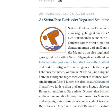
THIS POST
DONNERSTAG, 16. OKTOBER 2008
At Swim-Two Birds oder Yoga und Schimm
Seit die Ehefrau des Linksrhe
zum Yoga geht, geht auch der
Der Linksrheinische möchte die
Kurzzeit-Strohwitwer bleibt, s
Samstagmorgen und am Donne
der Mentalo nun also regelmäß
ganz gut durchs kühle Nass pflügen, da er weiland be
Lebens-Rettungs-Gesellschaft
des
Urexweiler Hallen
und dort die nötigen Abzeichen gemacht hatte: Seepf
Fahrtenschwimmer (Warum heißt das so?) und Jugen
heißt das übrigens Jugendschwimmer in Bronze, Silb
Am heutigen Abend fuhren sie also los zur
Schwimmh
bianca",
wo leider schon viel zu viele Pseudo-Schwim
Bahnen plantschten. Die anderen 5 waren den Schw
vorbehalten und den Aquaspinnerinnen. Der Menta
und vergnügte sich darüber, wie genervt der Linksrhe
Betriebs war. Dieser hatte nach 20 Bahnen die Gedul