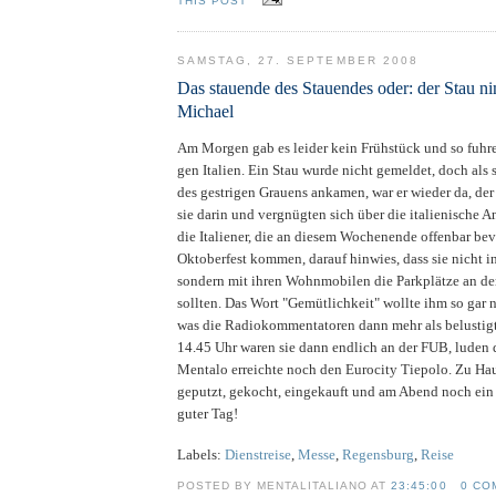
THIS POST
SAMSTAG, 27. SEPTEMBER 2008
Das stauende des Stauendes oder: der Stau n
Michael
Am Morgen gab es leider kein Frühstück und so fuhr
gen Italien. Ein Stau wurde nicht gemeldet, doch als
des gestrigen Grauens ankamen, war er wieder da, der
sie darin und vergnügten sich über die italienische A
die Italiener, die an diesem Wochenende offenbar bev
Oktoberfest kommen, darauf hinwies, dass sie nicht in
sondern mit ihren Wohnmobilen die Parkplätze an de
sollten. Das Wort "Gemütlichkeit" wollte ihm so gar 
was die Radiokommentatoren dann mehr als belusti
14.45 Uhr waren sie dann endlich an der FUB, luden 
Mentalo erreichte noch den Eurocity Tiepolo. Zu Ha
geputzt, gekocht, eingekauft und am Abend noch ein 
guter Tag!
Labels:
Dienstreise
,
Messe
,
Regensburg
,
Reise
POSTED BY MENTALITALIANO AT
23:45:00
0 CO