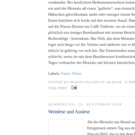
verabredet. Bei herrlichem Herbstsonnenschein kehrte
ein und der Mentalo aß einen "galletto", was einem 
Hähnchen gleichkommt, mehr oder weniger einem St
Essen brachten sich beide auf den neusten Stand. Da
auf die Piazza Duomo ins Caffè Tridente, wo sie einen
plötzlich ein riesiger Bernhardiner mit seinem Herrche
Reihenfolge - hereinkam. Das Vieh, das dem Mentalo
legte sich längs vor die Vetrine und sabberte wie es f
üblich ist gehörig vor sich hin. Die Eintretenden stau
schlecht, wenn sie mit dem Hundmonster konfrontiert
Tages verbrachte der Mentalo mit kleinen häuslichen
Labels:
Essen Trient
POSTED BY MENTALITALIANO AT
19:23:00
0 CO
THIS POST
DONNERSTAG, 18. SEPTEMBER 2008
Weinlese und Auslese
Als der Mentalo am Abend n
Ereignissen armen Tag aus de
ihm ein Bild, das er mit dem