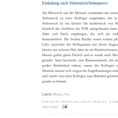
Einladung nach Siebeneich/Settequerce
Am Mittwoch war der Mentalo zusammen mit seiner 
Siebeneich zu einer Kollegin eingeladen, die in 
Siebeneich ist ein kleiner Ort nordöstlich von 
kürzlich die Grillfeier der FUB stattgefunden hatt
Silke und Paolo empfangen, die sich als wirk
herausstellten. Die beiden Kinder waren extrem pf
Lilly entzückte die Kolleginnen mit ihrem Augen
bewies ein weiteres Mal, dass sie ein Kinderschwarm 
Hauses grillte gutes Fleisch und es wurde nach He
geredet. Vom Geschenk, eine Bananenstaude, die sic
großer Beliebtheit erfreut, waren die Kollegen s
Mentalo musste sich wegen der Zugerbindungen sch
und wurde von einer Kollegin zum Bahnhof gebrach
gerade so bekam.
Labels:
Bozen
,
Uni
POSTED BY MENTALITALIANO AT
20:32:00
5 CO
THIS POST