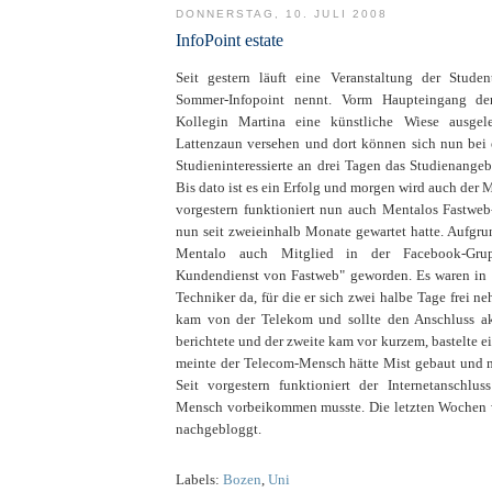
DONNERSTAG, 10. JULI 2008
InfoPoint estate
Seit gestern läuft eine Veranstaltung der Studen
Sommer-Infopoint nennt. Vorm Haupteingang d
Kollegin Martina eine künstliche Wiese ausgel
Lattenzaun versehen und dort können sich nun bei
Studieninteressierte an drei Tagen das Studienangeb
Bis dato ist es ein Erfolg und morgen wird auch der M
vorgestern funktioniert nun auch Mentalos Fastweb
nun seit zweieinhalb Monate gewartet hatte. Aufgrun
Mentalo auch Mitglied in der Facebook-Gru
Kundendienst von Fastweb" geworden. Es waren in 
Techniker da, für die er sich zwei halbe Tage frei n
kam von der Telekom und sollte den Anschluss ak
berichtete und der zweite kam vor kurzem, bastelte 
meinte der Telecom-Mensch hätte Mist gebaut und
Seit vorgestern funktioniert der Internetanschlu
Mensch vorbeikommen musste. Die letzten Wochen 
nachgebloggt.
Labels:
Bozen
,
Uni