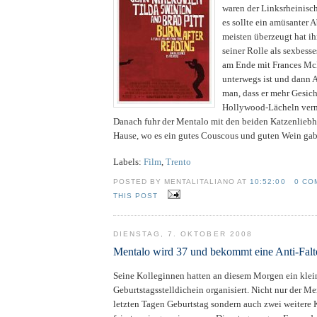
waren der Linksrheinisc
es sollte ein amüsanter
meisten überzeugt hat i
seiner Rolle als sexbess
am Ende mit Frances M
unterwegs ist und dann 
man, dass er mehr Gesicht
Hollywood-Lächeln verm
Danach fuhr der Mentalo mit den beiden Katzenlieb
Hause, wo es ein gutes Couscous und guten Wein gab
Labels:
Film
,
Trento
POSTED BY MENTALITALIANO AT
10:52:00
0 CO
THIS POST
DIENSTAG, 7. OKTOBER 2008
Mentalo wird 37 und bekommt eine Anti-Fal
Seine Kolleginnen hatten an diesem Morgen ein klei
Geburtstagsstelldichein organisiert. Nicht nur der Me
letzten Tagen Geburtstag sondern auch zwei weitere